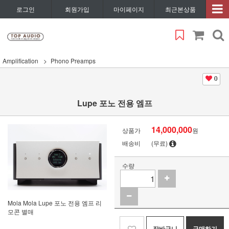
로그인
회원가입
마이페이지
최근본상품
Amplification
Phono Preamps
0
Lupe 포노 전용 엠프
14,000,000
상품가
원
배송비
(무료)
수량
Mola Mola Lupe 포노 전용 엠프 리
모콘 별매
장바구니
구매하기