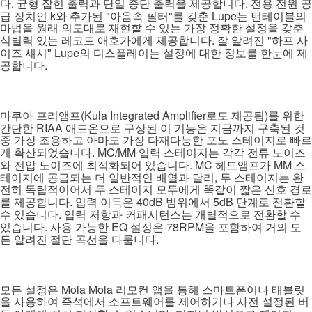
.
.
다
균형 잡힌 출력과 단일 종단 출력을 제공합니다
전용 전원 공
k
"
"
Lupe
급 장치인
와 추가된
아음속 필터
를 갖춘
는 턴테이블의
마법을 원래 의도대로 재현할 수 있는 가장 정확한 설정을 갖춘
.
"
식별력 있는 레코드 애호가에게 제공합니다
잘 알려진
하프 사
" Lupe
이즈 섀시
의 디스플레이는 설정에 대한 정보를 한눈에 제
.
공합니다
(Kula Integrated Amplifier
)
마쿠아 프리앰프
로도 제공됨
를 위한
RIAA
간단한
애드온으로 구상된 이 기능은 지금까지 구축된 것
중 가장 조용하고 아마도 가장 다재다능한 포노 스테이지로 빠르
. MC/MM
게 확산되었습니다
입력 스테이지는 각각 전류 노이즈
. MC
MM
와 전압 노이즈에 최적화되어 있습니다
헤드앰프가
스
,
테이지에 공급되는 더 일반적인 배열과 달리
두 스테이지는 완
전히 독립적이어서 두 스테이지 모두에게 똑같이 짧은 신호 경로
.
40dB
5dB
를 제공합니다
입력 이득은
범위에서
단계로 전환할
.
수 있습니다
입력 저항과 커패시턴스는 개별적으로 전환할 수
.
EQ
78RPM
있습니다
사용 가능한
설정은
을 포함하여 거의 모
.
든 알려진 절단 곡선을 다룹니다
Mola Mola
모든 설정은
리모컨 앱을 통해 스마트폰이나 태블릿
을 사용하여 즉석에서 소프트웨어를 제어하거나 사전 설정된 버