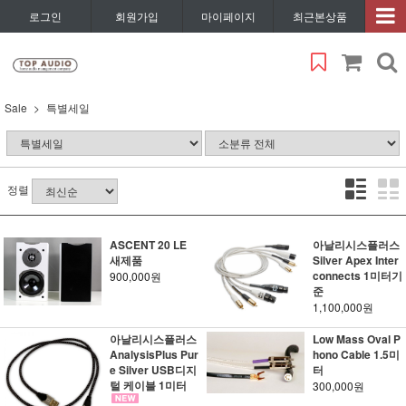
로그인
회원가입
마이페이지
최근본상품
Sale
특별세일
정렬
ASCENT 20 LE
아날리시스플러스
새제품
Silver Apex Inter
connects 1미터기
900,000원
준
1,100,000원
아날리시스플러스
Low Mass Oval P
AnalysisPlus Pur
hono Cable 1.5미
e Silver USB디지
터
털 케이블 1미터
300,000원